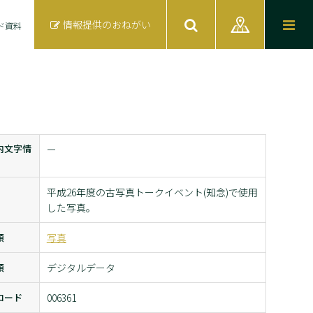
情報提供のおねがい
ド資料
内文字情
ー
平成26年度の古写真トークイベント(知念)で使用
した写真。
類
写真
類
デジタルデータ
コード
006361