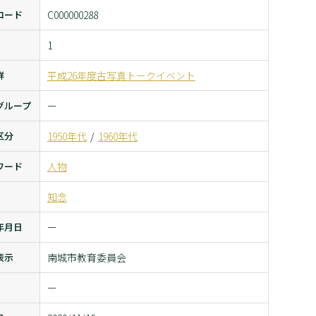
コード
C000000288
1
群
平成26年度古写真トークイベント
グループ
ー
区分
1950年代
1960年代
ワード
人物
知念
年月日
ー
表示
南城市教育委員会
ー