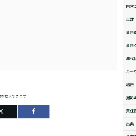
内容
点数
資料
資料
年代
キー
場所
像を拡大できます
撮影
責任
出典