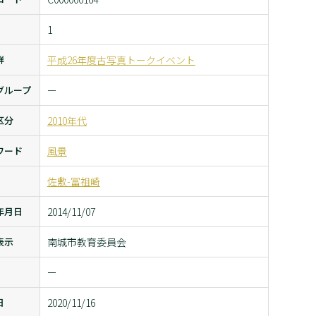
1
群
平成26年度古写真トークイベント
グループ
ー
区分
2010年代
ワード
風景
佐敷-冨祖崎
年月日
2014/11/07
表示
南城市教育委員会
ー
日
2020/11/16