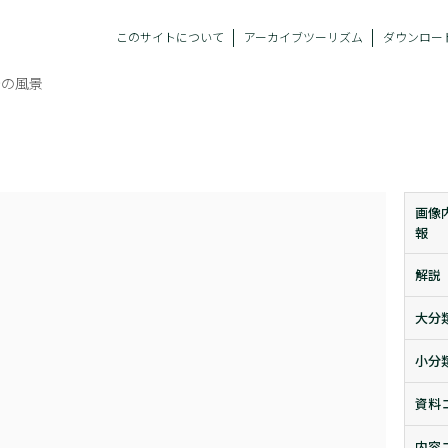
このサイトについて
アーカイブツーリズム
ダウンロー
崎の風景
画像
報
解説
大分
小分
資料
内容