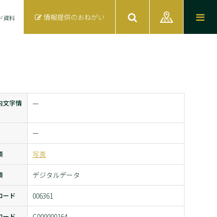
情報提供のおねがい
ド資料
内文字情
ー
ー
類
写真
類
デジタルデータ
コード
006361
コード
C000000164