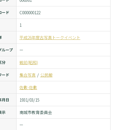
006361
コード
C000000122
1
群
平成26年度古写真トークイベント
グループ
ー
区分
戦前(昭和)
ワード
集合写真
公民館
佐敷-佐敷
年月日
1931/03/15
表示
南城市教育委員会
ー