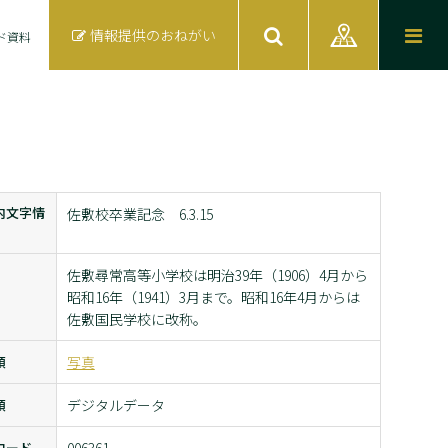
情報提供のおねがい
ド資料
内文字情
佐敷校卒業記念 6.3.15
佐敷尋常高等小学校は明治39年（1906）4月から
昭和16年（1941）3月まで。昭和16年4月からは
佐敷国民学校に改称。
類
写真
類
デジタルデータ
コード