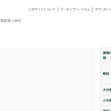
このサイトについて
アーカイブツーリズム
ダウンロー
尋常高等小学校
画像
報
解説
大分
小分
資料