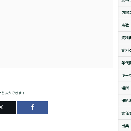
内容
点数
資料
資料
年代
キー
場所
像を拡大できます
撮影
責任
出典