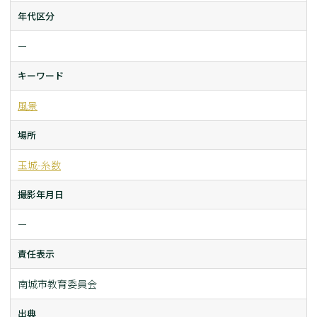
年代区分
ー
キーワード
風景
場所
玉城-糸数
撮影年月日
ー
責任表示
南城市教育委員会
出典