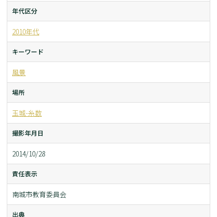
年代区分
2010年代
キーワード
風景
場所
玉城-糸数
撮影年月日
2014/10/28
責任表示
南城市教育委員会
出典