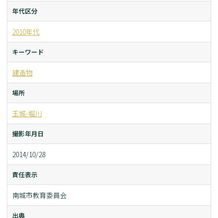
年代区分
2010年代
キーワード
建造物
場所
玉城-堀川
撮影年月日
2014/10/28
責任表示
南城市教育委員会
出典