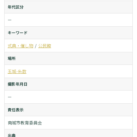
年代区分
ー
キーワード
式典・催し物
公民館
場所
玉城-糸数
撮影年月日
ー
責任表示
南城市教育委員会
出典