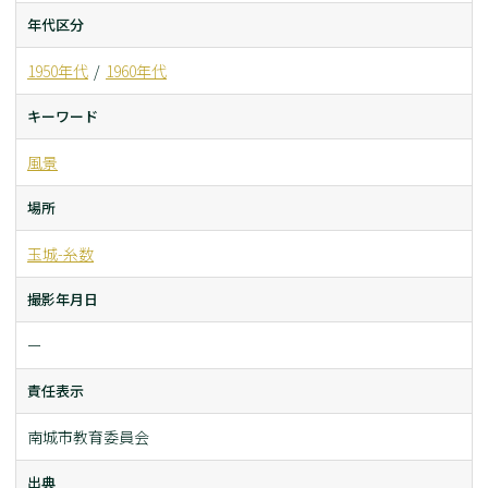
年代区分
1950年代
1960年代
キーワード
風景
場所
玉城-糸数
撮影年月日
ー
責任表示
南城市教育委員会
出典