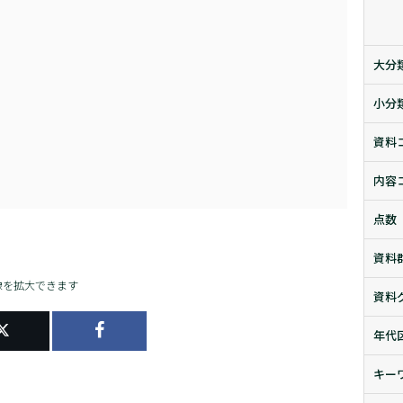
大分
小分
資料
内容
点数
資料
像を拡大できます
資料
年代
キー