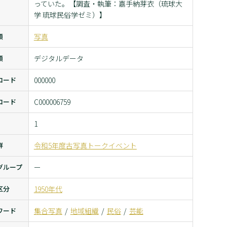
っていた。【調査・執筆：嘉手納芽衣（琉球大
学 琉球民俗学ゼミ）】
類
写真
類
デジタルデータ
コード
000000
コード
C000006759
1
群
令和5年度古写真トークイベント
グループ
ー
区分
1950年代
ワード
集合写真
地域組織
民俗
芸能