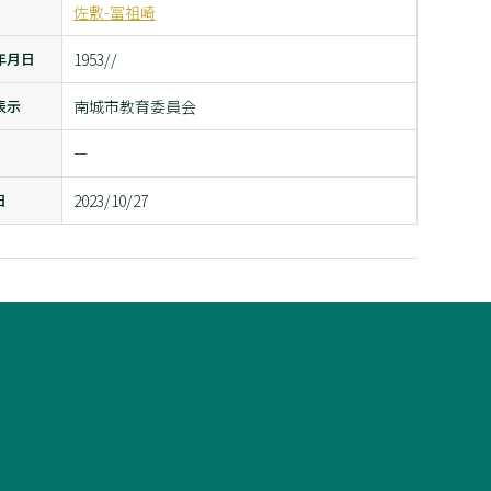
佐敷-冨祖崎
年月日
1953//
表示
南城市教育委員会
ー
日
2023/10/27