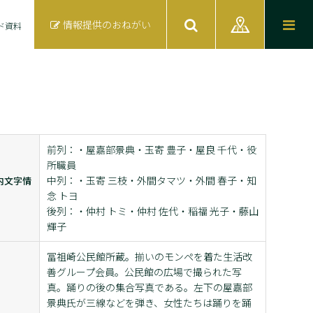
情報提供のおねがい
ド資料
前列：・屋嘉部景典・玉寄 豊子・屋良 千代・役
所職員
中列：・玉寄 三枝・外間タマツ・外間 春子・知
内文字情
念 トヨ
後列：・仲村 トミ・仲村 佐代・稲福 光子・藤山
輝子
冨祖崎公民館所蔵。揃いのモンペを着た生活改
善グループ会員。公民館の広場で撮られた写
真。踊りの後の集合写真である。左下の屋嘉部
景典氏が三線などを弾き、女性たちは踊りを踊