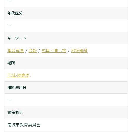
ー
年代区分
ー
キーワード
集合写真
芸能
式典・催し物
地域組織
場所
玉城-親慶原
撮影年月日
ー
責任表示
南城市教育委員会