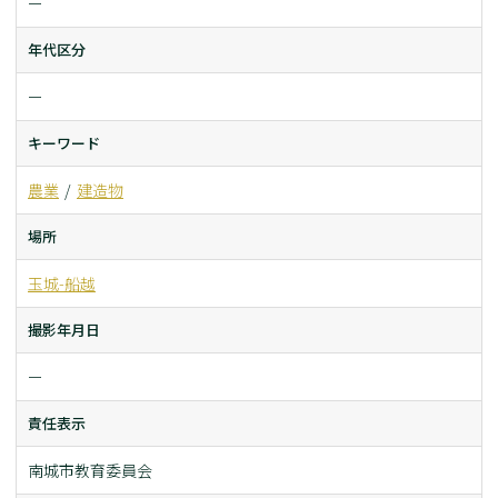
ー
年代区分
ー
キーワード
農業
建造物
場所
玉城-船越
撮影年月日
ー
責任表示
南城市教育委員会