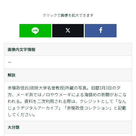
クリックで画像を拡大できます
画像内文字情報
ー
解説
赤嶺政信氏(琉球大学名誉教授)所蔵の写真。旧暦3月3日の夕
方、メーギ浜ではノロやウメーギによる海鎮めの祈願がおこな
われる。資料を二次利用される際は、クレジットとして「なん
じょうデジタルアーカイブ」「赤嶺政信コレクション」と記載
してください。
大分類