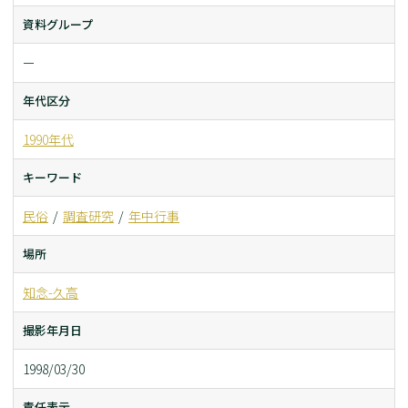
資料グループ
ー
年代区分
1990年代
キーワード
民俗
調査研究
年中行事
場所
知念-久高
撮影年月日
1998/03/30
責任表示