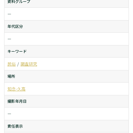
資料グループ
ー
年代区分
ー
キーワード
民俗
調査研究
場所
知念-久高
撮影年月日
ー
責任表示