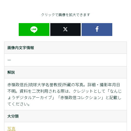
クリックで画像を拡大できます
画像内文字情報
ー
解説
赤嶺政信氏(琉球大学名誉教授)所蔵の写真。詳細・撮影年月日
不明。資料を二次利用される際は、クレジットとして「なんじ
ょうデジタルアーカイブ」「赤嶺政信コレクション」と記載し
てください。
大分類
写真