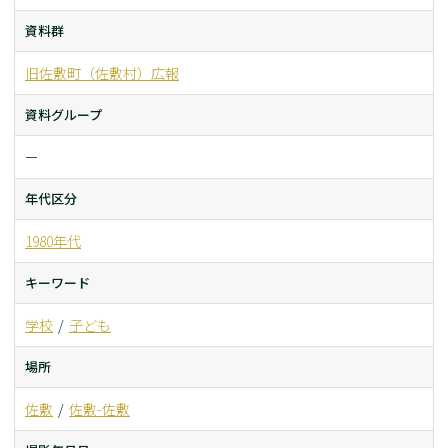
資料群
旧佐敷町（佐敷村）広報
資料グループ
ー
年代区分
1980年代
キーワード
学校
子ども
場所
佐敷
佐敷-佐敷