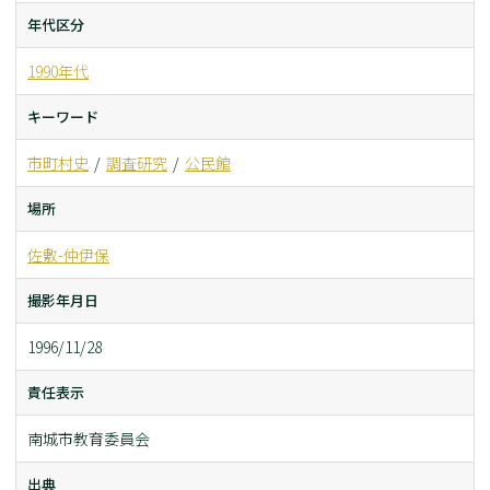
年代区分
1990年代
キーワード
市町村史
調査研究
公民館
場所
佐敷-仲伊保
撮影年月日
1996/11/28
責任表示
南城市教育委員会
出典