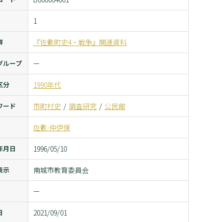
1
群
『佐敷町史4・戦争』関連資料
グループ
ー
区分
1990年代
ワード
市町村史
調査研究
公民館
佐敷-仲伊保
年月日
1996/05/10
表示
南城市教育委員会
ー
日
2021/09/01