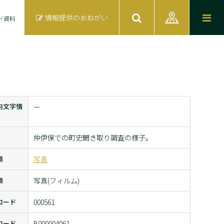
情報提供のおねがい
ド資料
内文字情
ー
仲伊保での町史聞き取り調査の様子。
類
写真
類
写真(フィルム)
コード
000561
コード
B000004061