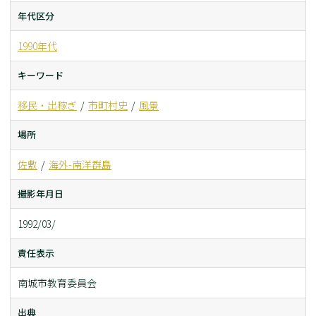
年代区分
1990年代
キーワード
移民・出稼ぎ
市町村史
風景
場所
佐敷
海外-南洋群島
撮影年月日
1992/03/
責任表示
南城市教育委員会
出典