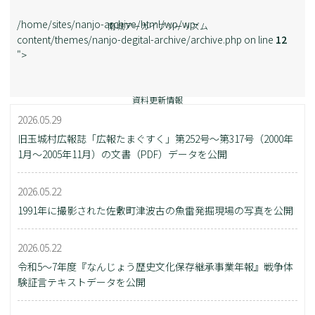
/home/sites/nanjo-archive/html/wp/wp-
南城アーカイブツーリズム
content/themes/nanjo-degital-archive/archive.php on line
12
">
資料更新情報
2026.05.29
旧玉城村広報誌「広報たまぐすく」第252号～第317号（2000年
1月～2005年11月）の文書（PDF）データを公開
2026.05.22
1991年に撮影された佐敷町津波古の魚雷発掘現場の写真を公開
2026.05.22
令和5～7年度『なんじょう歴史文化保存継承事業年報』戦争体
験証言テキストデータを公開