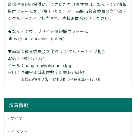
資料や情報の提供にご協力いただけます方は、なんデジの情報
提供フォームをご利用いただくか、南城市教育委員会文化課デ
ジタルアーカイブ担当まで、直接お問合わせください。
★なんデジウェブサイト情報提供フォーム
https://nanjo-archive.jp/offer/
▼南城市教育委員会文化課 デジタルアーカイブ担当
電話：098-917-5374
メール：nanjo-da@city.nanjo.lg.jp
窓口：沖縄県南城市佐敷字新里1870番地
南城市役所2階 文化課（平日9:00～17:00）
新着情報
すべて
イベント