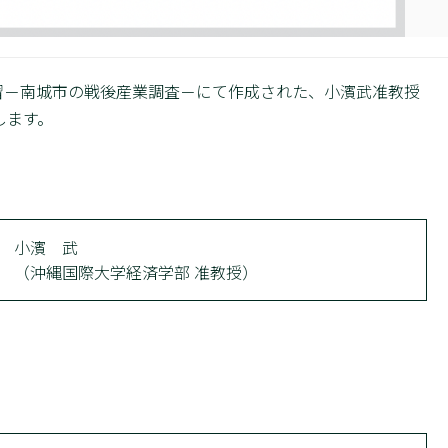
門演習－南城市の戦後産業調査－にて作成された、小濱武准教授
します。
小濱 武
（沖縄国際大学経済学部 准教授）