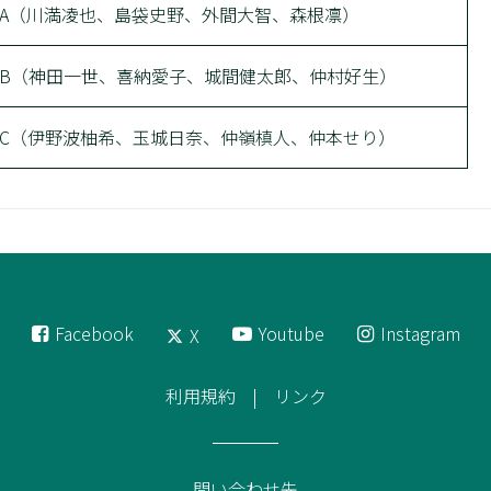
A（川満凌也、島袋史野、外間大智、森根凛）
B（神田一世、喜納愛子、城間健太郎、仲村好生）
C（伊野波柚希、玉城日奈、仲嶺槙人、仲本せり）
Facebook
Youtube
Instagram
X
利用規約
リンク
問い合わせ先