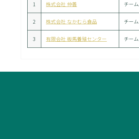
1
株式会社 仲善
チーム
2
株式会社 なかむら食品
チーム
3
有限会社 板馬養殖センター
チーム