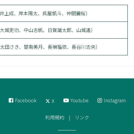
（井上成、岸本陽太、呉屋凱斗、仲間麗桜）
（大城吏功、中山志帆、日賀雄太郎、山城遙）
（太田さき、楚南美月、長嶺瑠依、長谷川志央）
Facebook
Youtube
Instagram
X
利用規約
リンク