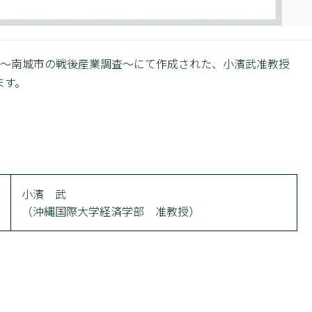
演習～南城市の戦後産業調査～にて作成された、小濱武准教授
ます。
小濱 武
（沖縄国際大学経済学部 准教授）