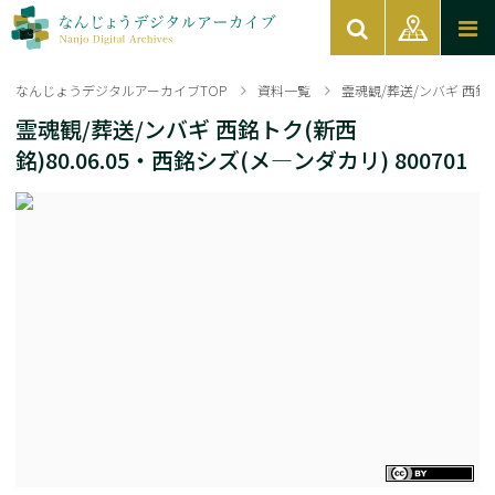
なんじょうデジタルアーカイブTOP
資料一覧
霊魂観/葬送/ンバギ 西銘トク
霊魂観/葬送/ンバギ 西銘トク(新西
銘)80.06.05・西銘シズ(メ―ンダカリ) 800701