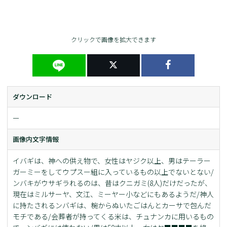
クリックで画像を拡大できます
ダウンロード
ー
画像内文字情報
イバギは、神への供え物で、女性はヤジク以上、男はテーラー
ガーミーをしてウプスー組に入っているもの以上でないとない/
ンバキがウサギラれるのは、昔はクニガミ(8人)だけだったが、
現在はミルサーヤ、文江、ミーヤー小などにもあるようだ/神人
に持たされるンバギは、椀からぬいたごはんとカーサで包んだ
モチである/会葬者が持ってくる米は、チュナンカに用いるもの