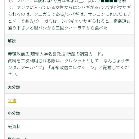
で、ンバギには使わない/男は50才以上、女はヤ■■■■を終
え、ヤジクに入っている女性からはンバギがる/ンバギがウサギ
られるのは、クニガミである/ンバギは、サンニンに包んだモチ
とメーである/クニガミは、ンバギをウサギられると、極楽道お
通り下さいと股バシから三回クィーラチから食べた
解説
赤嶺政信氏(琉球大学名誉教授)所蔵の調査カード。
資料を二次利用される際は、クレジットとして「なんじょうデ
ジタルアーカイブ」「赤嶺政信コレクション」と記載してくだ
さい。
大分類
文書
小分類
紙資料