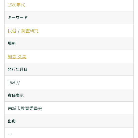
1980年代
キーワード
民俗
調査研究
場所
知念-久高
発行年月日
1980//
責任表示
南城市教育委員会
出典
ー