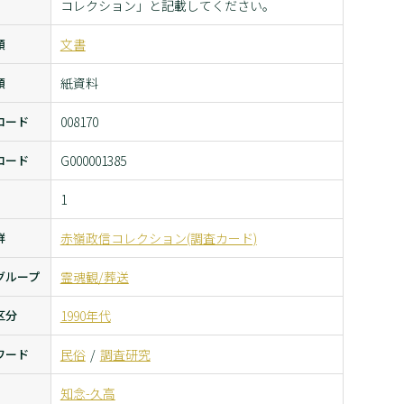
コレクション」と記載してください。
類
文書
類
紙資料
コード
008170
コード
G000001385
1
群
赤嶺政信コレクション(調査カード)
グループ
霊魂観/葬送
区分
1990年代
ワード
民俗
調査研究
知念-久高