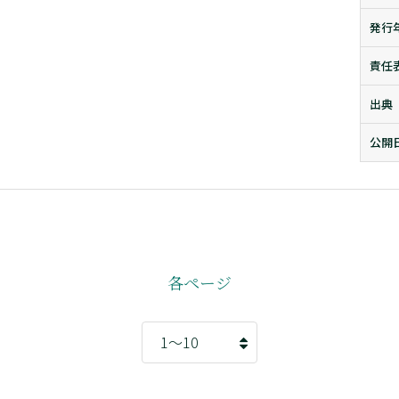
発行
責任
出典
公開
各ページ