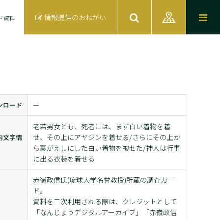
情報提供のおねがい
ド資料
ンロード
ー
老若男女とも、死者には、まず白い着物を着
せ、その上にアヤジンを着せる/さらにその上か
内文字情
ら裏がえしにした白い着物を被せた/神人は行事
に出る衣装を着せる
赤嶺政信氏(琉球大学名誉教授)所蔵の調査カー
ド。
資料を二次利用される際は、クレジットとして
「なんじょうデジタルアーカイブ」「赤嶺政信