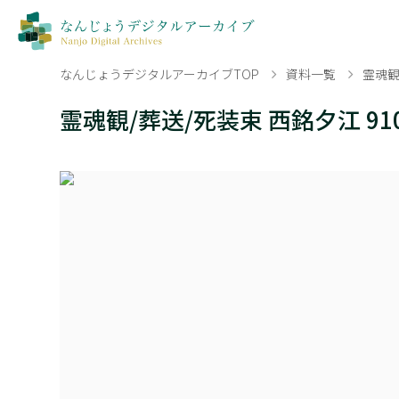
なんじょうデジタルアーカイブTOP
資料一覧
霊魂観
霊魂観/葬送/死装束 西銘夕江 910