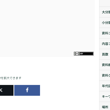
大分
小分
資料
内容
頁数
資料
資料
像を拡大できます
年代
キー
場所