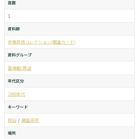
頁数
1
資料群
赤嶺政信コレクション(調査カード)
資料グループ
霊魂観/葬送
年代区分
1990年代
キーワード
民俗
調査研究
場所