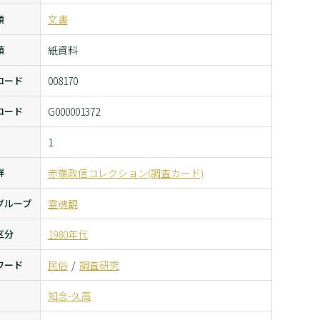
類
文書
類
紙資料
コード
008170
コード
G000001372
1
群
赤嶺政信コレクション(調査カード)
グループ
霊魂観
区分
1980年代
ワード
民俗
調査研究
知念-久高