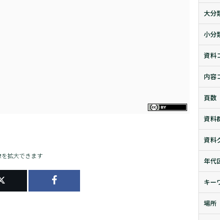
大分
小分
資料
内容
頁数
資料
資料
像を拡大できます
年代
キー
場所