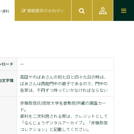
情報提供のおねがい
ド資料
ンロード
ー
高田ヤのばあさんの初七日と四十九日の時は、
内文字情
ばあさんは西銘門中の娘子であるので、門中の
各家は、千円ずつ持っていかなければならない
赤嶺政信氏(琉球大学名誉教授)所蔵の調査カー
ド。
資料を二次利用される際は、クレジットとして
「なんじょうデジタルアーカイブ」「赤嶺政信
コレクション」と記載してください。