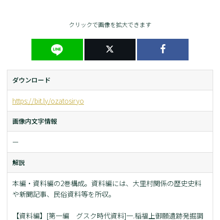
クリックで画像を拡大できます
ダウンロード
https://bit.ly/ozatosiryo
画像内文字情報
ー
解説
本編・資料編の2巻構成。資料編には、大里村関係の歴史史料
や新聞記事、民俗資料等を所収。
【資料編】[第一編 グスク時代資料]一.稲福上御願遺跡発掘調