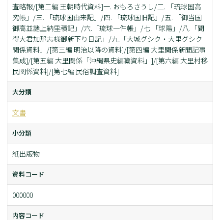
査略報/[第二編 王朝時代資料]一. おもろさうし/二. 「琉球国高
究帳」/三. 「琉球国由来記」/四. 「琉球国旧記」/五. 「御当国
御高並諸上納里積記」/六.「琉球一件帳」/七.「球陽」/八.「聞
得大君加那志様御新下り日記」/九.「大城グシク・大里グシク
関係資料」/[第三編 明治以降の資料]/[第四編 大里関係新聞記事
集成]/[第五編 大里関係「沖縄県史編纂資料」]/[第六編 大里村移
民関係資料]/[第七編 民俗調査資料]
大分類
文書
小分類
紙出版物
資料コード
000000
内容コード