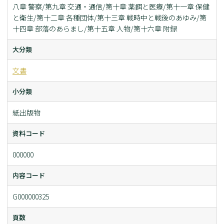
八章 警察/第九章 交通・通信/第十章 薬餌と医療/第十一章 保健
と衛生/第十二章 各種団体/第十三章 戦時中と戦後のあゆみ/第
十四章 部落のあらまし/第十五章 人物/第十六章 附録
大分類
文書
小分類
紙出版物
資料コード
000000
内容コード
G000000325
頁数