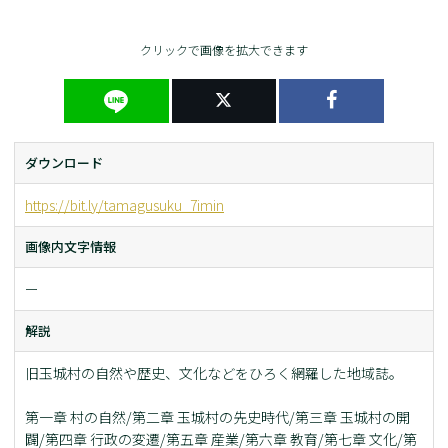
クリックで画像を拡大できます
ダウンロード
https://bit.ly/tamagusuku_7imin
画像内文字情報
ー
解説
旧玉城村の自然や歴史、文化などをひろく網羅した地域誌。
第一章 村の自然/第二章 玉城村の先史時代/第三章 玉城村の開
闢/第四章 行政の変遷/第五章 産業/第六章 教育/第七章 文化/第