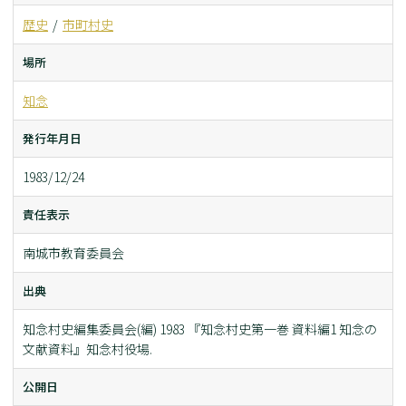
歴史
市町村史
場所
知念
発行年月日
1983/12/24
責任表示
南城市教育委員会
出典
知念村史編集委員会(編) 1983 『知念村史第一巻 資料編1 知念の
文献資料』知念村役場.
公開日