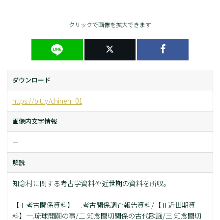
クリックで画像を拡大できます
ダウンロード
https://bit.ly/chinen_01
画像内文字情報
ー
解説
知念村に関する考古学資料や近世期の資料を所収。
【Ⅰ考古関係資料】一.考古関係調査報告資料/【Ⅱ近世期資
料】一.琉球開闢の事/二.知念間切関係の古代歌謡/三.知念間切