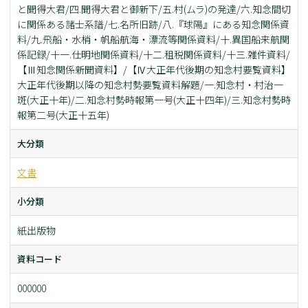
と聞得大君/四.聞得大君と御新下/五.村(ムラ)の発達/六.知念間切
に関係ある諸士系譜/七.名所旧跡/八.『球陽』にある知念関係資
料/九.飛船・水梢・帆船航海・漂流等関係資料/十.異国船来航関
係記録/十一.仕明地関係資料/十二.租税関係資料/十三.雑件資料/
【Ⅲ知念関係新聞資料】/【Ⅳ大正年代後期の知念村要覧資料】
大正年代後期以降の知念村勢要覧資料解題/一.知念村・村治一
斑(大正十年)/二.知念村勢時報第一号(大正十四年)/三.知念村勢時
報第二号(大正十五年)
大分類
文書
小分類
紙出版物
資料コード
000000