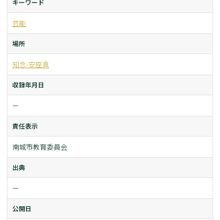
キーワード
芸能
場所
知念-安座真
収録年月日
ー
責任表示
南城市教育委員会
出典
ー
公開日