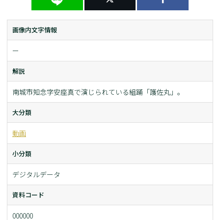
画像内文字情報
ー
解説
南城市知念字安座真で演じられている組踊「護佐丸」。
大分類
動画
小分類
デジタルデータ
資料コード
000000