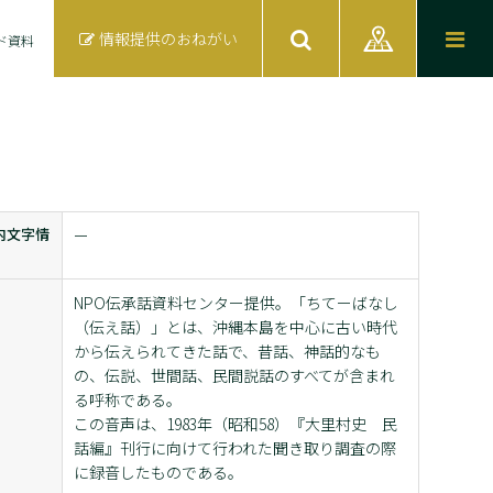
情報提供のおねがい
ド資料
内文字情
ー
NPO伝承話資料センター提供。「ちてーばなし
（伝え話）」とは、沖縄本島を中心に古い時代
から伝えられてきた話で、昔話、神話的なも
の、伝説、世間話、民間説話のすべてが含まれ
る呼称である。
この音声は、1983年（昭和58）『大里村史 民
話編』刊行に向けて行われた聞き取り調査の際
に録音したものである。