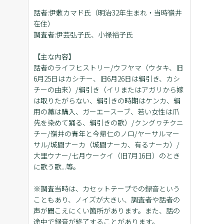
話者:伊敷カマド氏（明治32年生まれ・当時嶺井
在住）
調査者:伊芸弘子氏、小禄裕子氏
【主な内容】
話者のライフヒストリー/ウフヤマ（ウタキ、旧
6月25日はカシチー、旧6月26日は綱引き、カシ
チーの由来）/綱引き（イリまたはアガリから嫁
は取りたがらない、綱引きの時期はケンカ、綱
用の藁は購入、ガーエースーブ、若い女性は爪
先を染めて踊る、綱引きの歌）/クングヮチクニ
チー/嶺井の青年と今帰仁のノロ/ヤーサルマー
サル/城間ナーカ（城間ナーカ、有るナーカ）/
大里ウナー/七月ウークイ（旧7月16日）のとき
に歌う歌...等。
※調査当時は、カセットテープでの録音という
こともあり、ノイズが大きい、調査者や話者の
声が聞こえにくい箇所があります。また、話の
途中で録音が終了することがあります。