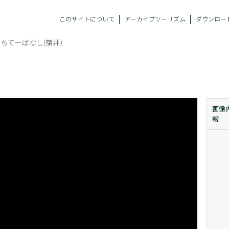
このサイトについて
アーカイブツーリズム
ダウンロー
ちてーばなし(嶺井）
画像
報