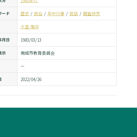
区分
1980年代
ワード
歴史
民俗
年中行事
民話
調査研究
大里-嶺井
年月日
1983/03/13
表示
南城市教育委員会
ー
日
2022/04/26