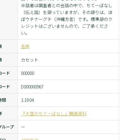
※話者は調査者との会話の中で、ちてーばなし
（伝え話）を語っていますが、その語りは、ほ
ぼウチナーグチ（沖縄方言）です。標準語のク
レジットはございませんので、ご了承くださ
い。
類
音声
類
カセット
コード
000000
コード
D000000967
時間
1:19:04
群
『大里のちてーばなし』関連資料
グループ
ー