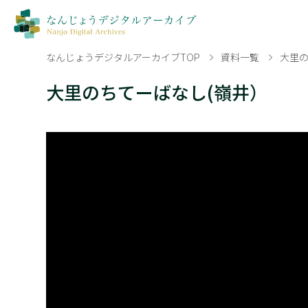
なんじょうデジタルアーカイブTOP
資料一覧
大里の
大里のちてーばなし(嶺井）