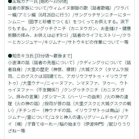
●玉城カナー氏 [始め～33分頃]
話者の家族について/ウィムイヌ御嶽の歌（話者歌唱）/ワラバ
ー綱/アミシ綱（6月26日に行う）/サングヮチサンニチーにター
ンムニー（田芋と砂糖でつくる）をつくってお供えする。浜下
りもする。/クングヮチクニチ（カニヌウガン、お金儲け・健康
祈願の拝み、お供えは必ず9つ）/話者のライフヒストリー/クラ
ーとカンジュヤー/キジムナー/サトウキビの作業について…等
●知念キヨ氏 [33分頃～最後まで]
小波津の話（話者の先祖について）/クディングヮについて（話
者自身）/‎大里の歴史（神世、裸世）/大城グスク（タマムラ按
司、このグスクは3回建てた、アガリウフザトゥ・イリウフザ
トゥ）/大里ウナー/ニィーヌファ、ンマヌファ、ヲゥー、ウト
ゥイヌファー（干支関係?）/クングヮチクニチ（カニヌウガ
ン、拝みの言葉）/ダシマース（ハーリーの由来）/火の神の道
理（火の神の話）/按司が世の話（大里グスクと大城グスクの戦
い）/チチンガー（神ウナギの話、イリウフザトゥは南山）/キ
ジムナー/霊について/ユタと神人の違い/グソームドゥイ/マブ
イ（魂）/子育てゆーれー/稲の始まり（伊波仲門）/屁ひりうり
ざね…等