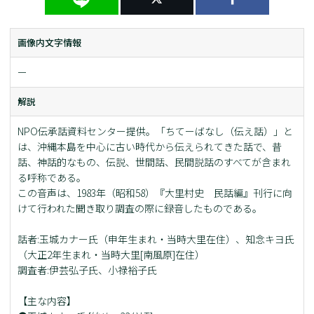
画像内文字情報
ー
解説
NPO伝承話資料センター提供。「ちてーばなし（伝え話）」と
は、沖縄本島を中心に古い時代から伝えられてきた話で、昔
話、神話的なもの、伝説、世間話、民間説話のすべてが含まれ
る呼称である。
この音声は、1983年（昭和58）『大里村史 民話編』刊行に向
けて行われた聞き取り調査の際に録音したものである。
話者:玉城カナー氏（申年生まれ・当時大里在住）、知念キヨ氏
（大正2年生まれ・当時大里[南風原]在住）
調査者:伊芸弘子氏、小禄裕子氏
【主な内容】