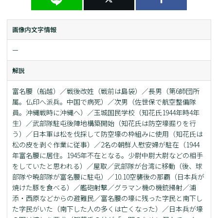
画像内文字情報
ー
解説
富名腰（船越）／戦後改姓（戦前は島袋）／長男（第6師団所
属。仏印へ派兵。中国で病死）／次男（佐世保で航空整備隊
員。沖縄戦時に沖縄へ）／玉城国民学校（知花氏1944年時4年
生）／武部隊駐屯後陣地構築開始（知花氏は防空壕掘りを行
う）／日本軍は松を伐採して防空壕の枠組みに使用（知花氏は
松の皮を剥ぐ作業に従事）／2名の朝鮮人慰安婦が駐在（1944
年富名腰に居住。1945年不在となる。少尉中尉大尉などの相手
をしていたと思われる）／屋取／武部隊が台湾に移動（後、球
部隊や暁部隊が富名腰に駐屯）／10.10空襲後の那覇（日本兵が
焼けた豚を食べる）／艦砲射撃／グラマン機の機銃掃射／浦
添・西原などからの避難民／富名腰の壕に残った字民と南下し
た字民がいた（南下した人の多くは亡くなった）／日本兵が壕