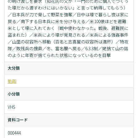
の明け渡しを要求（知花氏の父が「一門のために個人でつくっ
た壕だから渡すわけにはいかない」と言って納得してもらう）
／日本兵が刀で脅して野菜を強奪／日中は壕で暮らし夜は家に
戻る／南下する日本兵に米を分け与える／米100俵ほどを避難
米として壕に入れておく（戦中使わなかった。戦後、避難民に
盗まれた）／米兵により壕が発見される／米兵による強姦事件
／山里の収容所へ移動（百名と志喜屋の収容所は満杯）／特攻
隊／敗残兵の捜索／冬、富名腰へ戻る／6.3.3制／姥捨て山の話
のように年寄が捨てられた状態になっているのを目撃
大分類
動画
小分類
VHS
資料コード
000444