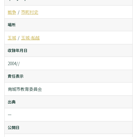
戦争
市町村史
場所
玉城
玉城-船越
収録年月日
2004//
責任表示
南城市教育委員会
出典
ー
公開日