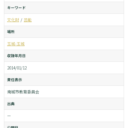
キーワード
文化財
芸能
場所
玉城-玉城
収録年月日
2014/01/12
責任表示
南城市教育委員会
出典
ー
公開日