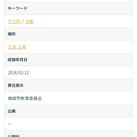
キーワード
文化財
芸能
場所
玉城-玉城
収録年月日
2014/01/12
責任表示
南城市教育委員会
出典
ー
公開日