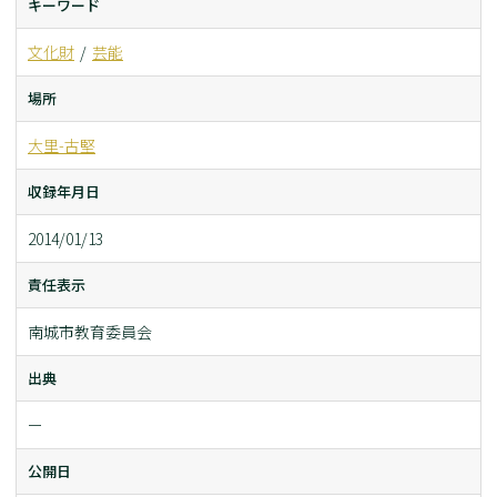
キーワード
文化財
芸能
場所
大里-古堅
収録年月日
2014/01/13
責任表示
南城市教育委員会
出典
ー
公開日