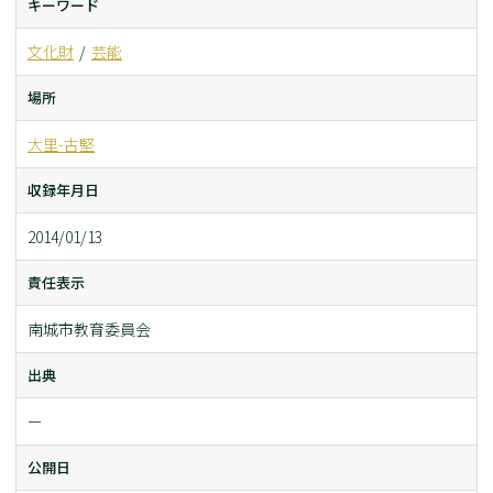
キーワード
文化財
芸能
場所
大里-古堅
収録年月日
2014/01/13
責任表示
南城市教育委員会
出典
ー
公開日