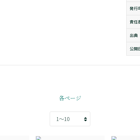
発行
責任
出典
公開
各ページ