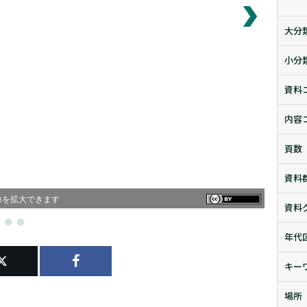
大分
小分
資料
内容
頁数
資料
像を拡大できます
資料
年代
キー
場所