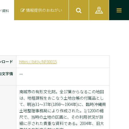
情報提供のおねがい
ド資料
ンロード
https://bit.ly/NF00015
内文字情
ー
南城市の有形文化財。全17葉からなるこの地図
は、地租課税をおこなう土地台帳の付属品とし
て、明治31～37年(1898～1904年)に、臨時沖縄県
土地整理事務局により作成された。1/1200の縮
尺で、当時の土地の区画と、その利用状況が詳
細に示された貴重な資料である。2004年、旧大