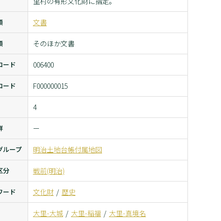
里村の有形文化財に指定。
類
文書
類
そのほか文書
コード
006400
コード
F000000015
4
群
ー
クリックで画像を拡大できます
グループ
明治土地台帳付属地図
区分
戦前(明治)
ワード
文化財
歴史
大里-大城
大里-稲福
大里-真境名