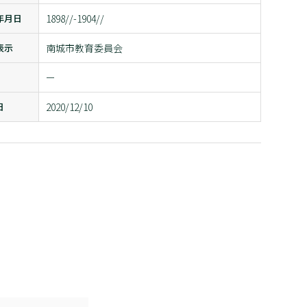
年月日
1898//-1904//
表示
南城市教育委員会
ー
日
2020/12/10