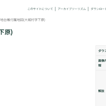
このサイトについて
アーカイブツーリズム
ダウンロー
地台帳付属地図(大城村字下原)
下原)
ダウ
画像
報
解説