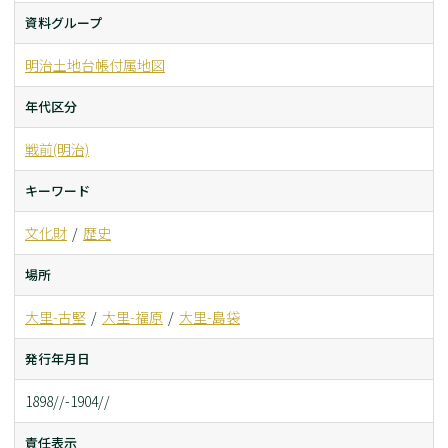
資料グループ
明治土地台帳付属地図
年代区分
戦前(明治)
キーワード
文化財
歴史
場所
大里-古堅
大里-福原
大里-島袋
発行年月日
1898//-1904//
責任表示