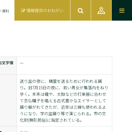
情報提供のおねがい
ド資料
内文字情
ー
送り盆の夜に、精霊を送るために行われる踊
り。旧7月15日の夜に、若い男女が集落内をねり
歩く。本来は鐘や、太鼓などの打楽器に合わせ
て念仏囃子を唱える古式豊かなエイサーとして
踊り継がれてきたが、近年は三線も使われるよ
うになり、字の盆踊り等で演じられる。市の文
化財(無形民俗)に指定されている。