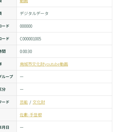
類
動画
類
デジタルデータ
コード
000000
コード
C000001005
時間
0:00:30
群
南城市文化財youtube動画
グループ
ー
区分
ー
ワード
芸能
文化財
佐敷-手登根
年月日
ー