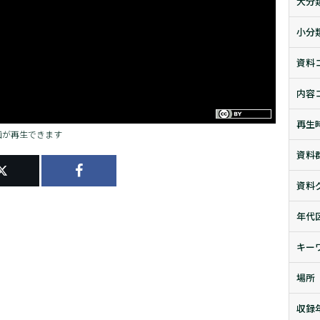
大分
小分
資料
内容
再生
画が再生できます
資料
資料
年代
キー
場所
収録