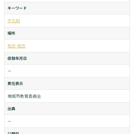
キーワード
文化財
場所
知念-知念
収録年月日
ー
責任表示
南城市教育委員会
出典
ー
公開日