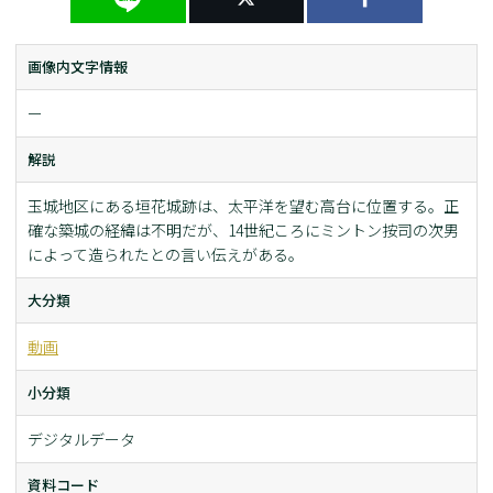
画像内文字情報
ー
解説
玉城地区にある垣花城跡は、太平洋を望む高台に位置する。正
確な築城の経緯は不明だが、14世紀ころにミントン按司の次男
によって造られたとの言い­伝えがある。
大分類
動画
小分類
デジタルデータ
資料コード