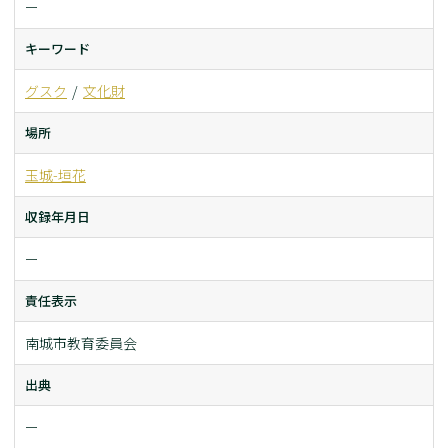
ー
キーワード
グスク
文化財
場所
玉城-垣花
収録年月日
ー
責任表示
南城市教育委員会
出典
ー