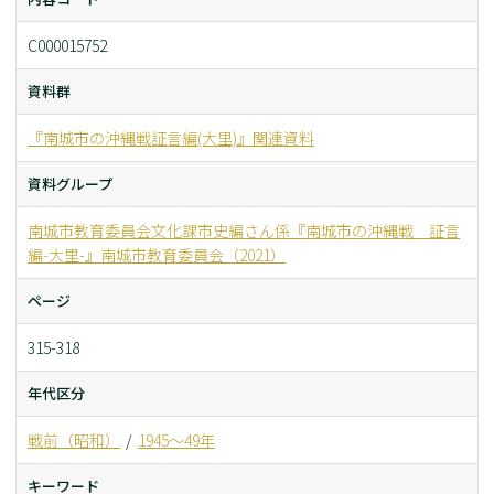
C000015752
資料群
『南城市の沖縄戦証言編(大里)』関連資料
資料グループ
南城市教育委員会文化課市史編さん係『南城市の沖縄戦 証言
編-大里-』南城市教育委員会（2021）
ページ
315-318
年代区分
戦前（昭和）
1945～49年
キーワード