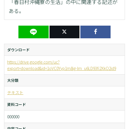
「春日村沖縄寮の生活」の中に関連する記述が
ある。
ダウンロード
https://drive.google.com/uc?
export=download&id=1oVC0Yyp1m8jg-lm_u6LD93fi2XkO2id9
大分類
テキスト
資料コード
000000
内容コード