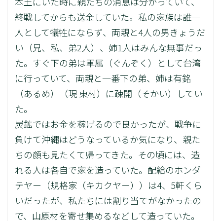
本土にいた時に親たちの消息は分かっていて、
終戦してからも送金していた。私の家族は誰一
人として犠牲にならず、両親と4人の男きょうだ
い（兄、私、弟2人）、姉1人はみんな無事だっ
た。すぐ下の弟は軍属（ぐんぞく）として台湾
に行っていて、両親と一番下の弟、姉は有銘
（あるめ）（現 東村）に疎開（そかい）してい
た。
炭鉱ではお金を稼げるので良かったが、戦争に
負けて沖縄はどうなっているか気になり、親た
ちの顔も見たくて帰ってきた。その頃には、造
れる人は各自で家を造っていた。配給のホンダ
テヤー（規格家（キカクヤー））は4、5軒くら
いだったが、私たちには割り当てがなかったの
で、山原材を寄せ集めるなどして造っていた。