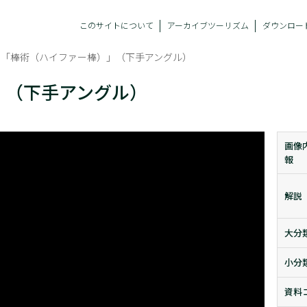
このサイトについて
アーカイブツーリズム
ダウンロー
の「棒術（ハイファー棒）」（下手アングル）
」（下手アングル）
画像
報
解説
大分
小分
資料