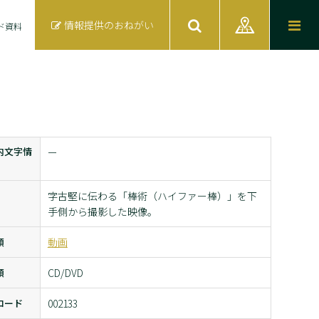
情報提供のおねがい
ド資料
内文字情
ー
字古堅に伝わる「棒術（ハイファー棒）」を下
手側から撮影した映像。
類
動画
類
CD/DVD
コード
002133