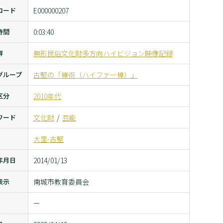
コード
E000000207
時間
0:03:40
群
無形民俗文化財多方向ハイビジョン映像記録
グループ
古堅の「棒術（ハイファー棒）」
区分
2010年代
ワード
文化財
芸能
大里-古堅
年月日
2014/01/13
表示
南城市教育委員会
ー