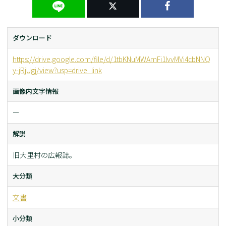
ダウンロード
https://drive.google.com/file/d/1tbKNuMWAmFi1lvvMVi4cbNNQ
y-jRjUgj/view?usp=drive_link
画像内文字情報
ー
解説
旧大里村の広報誌。
大分類
文書
小分類