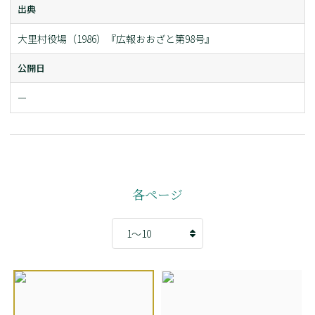
出典
大里村役場（1986）『広報おおざと第98号』
公開日
ー
各ページ