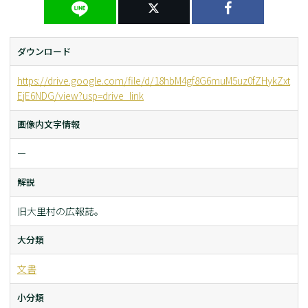
ダウンロード
https://drive.google.com/file/d/18hbM4gf8G6muM5uz0fZHykZxt
EjE6NDG/view?usp=drive_link
画像内文字情報
ー
解説
旧大里村の広報誌。
大分類
文書
小分類