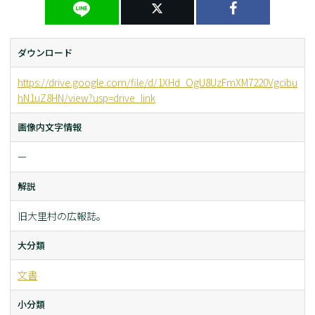
ダウンロード
https://drive.google.com/file/d/1XHd_OgU8UzFmXM7220Vgcibu
hN1uZ8HN/view?usp=drive_link
画像内文字情報
ー
解説
旧大里村の広報誌。
大分類
文書
小分類