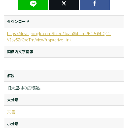
ダウンロード
https://drive.google.com/file/d/1xzIa8bh_mPH1PG5UQ11-
V1py5ZrCxeTm/view?usp=drive_link
画像内文字情報
ー
解説
旧大里村の広報誌。
大分類
文書
小分類