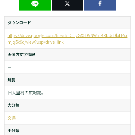
ダウンロード
https://drive.google.com/file/d/1C_jzGX5DVNWmBRbUcDfxLPxY
mjqj5k9d/view?usp=drive_link
画像内文字情報
ー
解説
旧大里村の広報誌。
大分類
文書
小分類