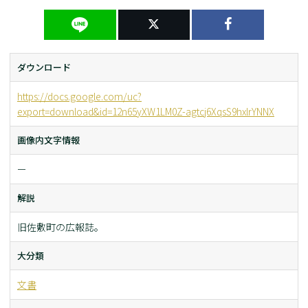
ダウンロード
https://docs.google.com/uc?
export=download&id=12n65yXW1LM0Z-agtcj6XqsS9hxlrYNNX
画像内文字情報
ー
解説
旧佐敷町の広報誌。
大分類
文書