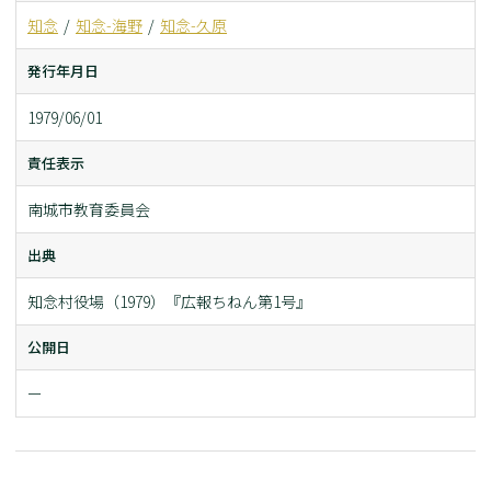
知念
知念-海野
知念-久原
発行年月日
1979/06/01
責任表示
南城市教育委員会
出典
知念村役場（1979）『広報ちねん第1号』
公開日
ー