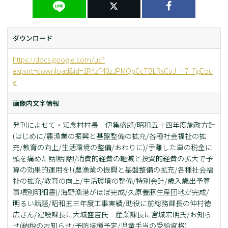
ダウンロード
https://docs.google.com/uc?
export=download&id=1R4zF40zJPMQpCcTBLRsCuJ_H7_FgEou
e
画像内文字情報
発刊によせて・知念村村長 伊集盛郎/昭和五十四年度施政方針
(はじめに/農漁業の振興と基盤整備の拡充/各種社会福祉の拡
充/教育の向上/生活環境の整備/おわりに)/手離した車の税金に
頭を痛めた話!話!話!/消費的経費の軽減と投資的経費の拡大で予
算の効果的運用を!!(農漁業の振興と基盤整備の拡充/各種社会福
祉の拡充/教育の向上/生活環境の整備/特別会計/歳入歳出予算
事項別明細書)/海野漁港がほぼ完成/久原養豚生産団地が完成/
明るい話題/昭和五三年度工事実績/助役に前総務課長の仲村徳
広さん/建設課長に大城盛吉氏 産業課長に宮城宏明氏/お知ら
せ(納税のお知らせ/予防接種予定/児童手当の受給資格)